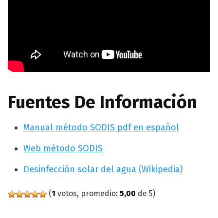
Fuentes De Información
Manual método SODIS pdf en español
Web método SODIS
Desinfección solar del agua (Wikipedia)
(
1
votos, promedio:
5,00
de 5)