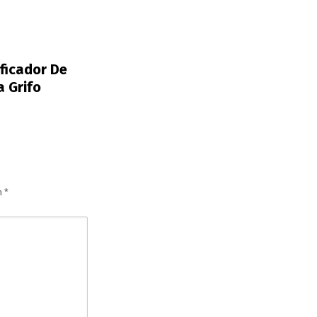
ificador De
a Grifo
n
*