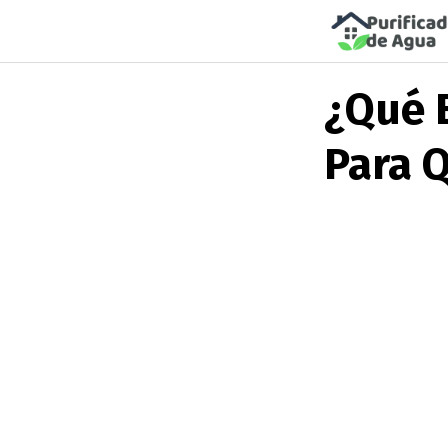
Saltar
al
¿qué 
contenido
Para Q