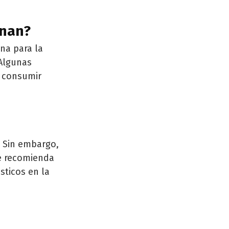
onan?
ina para la
 Algunas
l consumir
. Sin embargo,
Se recomienda
sticos en la