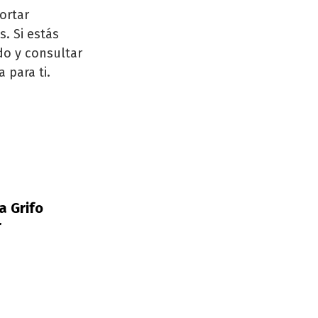
ortar
. Si estás
do y consultar
 para ti.
ta Grifo
r