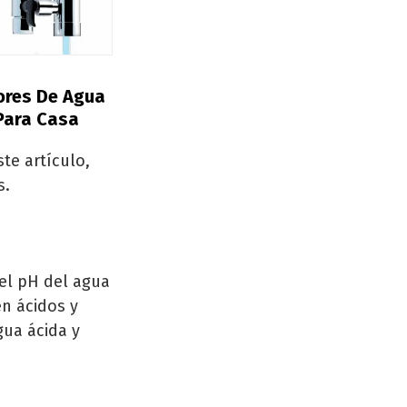
s
dores De Agua
 Para Casa
te artículo,
s.
 el pH del agua
en ácidos y
gua ácida y